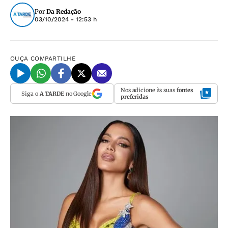
Por
Da Redação
03/10/2024 - 12:53 h
OUÇA
COMPARTILHE
Nos adicione às suas
fontes
Siga o
A TARDE
no Google
preferidas