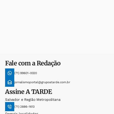
Fale com a Redação
(71) 99601-0020
jornalismoportal@grupoatarde.com.br
Assine
A TARDE
Salvador e Região Metropolitana
(71) 2886-1613
Demais localidades