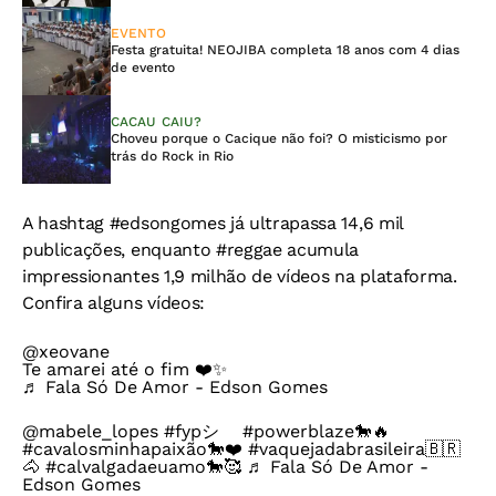
EVENTO
Festa gratuita! NEOJIBA completa 18 anos com 4 dias
de evento
CACAU CAIU?
Choveu porque o Cacique não foi? O misticismo por
trás do Rock in Rio
A hashtag #edsongomes já ultrapassa 14,6 mil
publicações, enquanto #reggae acumula
impressionantes 1,9 milhão de vídeos na plataforma.
Confira alguns vídeos:
@xeovane
Te amarei até o fim ❤️✨
♬ Fala Só De Amor - Edson Gomes
@mabele_lopes
#fypシ゚
#powerblaze🐎🔥
#cavalosminhapaixão🐎❤️
#vaquejadabrasileira🇧🇷
🐴
#calvalgadaeuamo🐎🥰
♬ Fala Só De Amor -
Edson Gomes