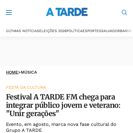
ÚLTIMAS NOTÍCIAS
ELEIÇÕES 2026
POLÍTICA
ESPORTES
SALVADOR
BAHIA
P
HOME
>
MÚSICA
FESTA DA CULTURA
Festival A TARDE FM chega para
integrar público jovem e veterano:
"Unir gerações"
Evento, em agosto, marca nova fase cultural do
Grupo A TARDE