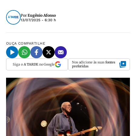
Por
Eugênio Afonso
13/07/2025 - 6:30 h
OUÇA
COMPARTILHE
Nos adicione às suas
fontes
Siga o
A TARDE
no Google
preferidas