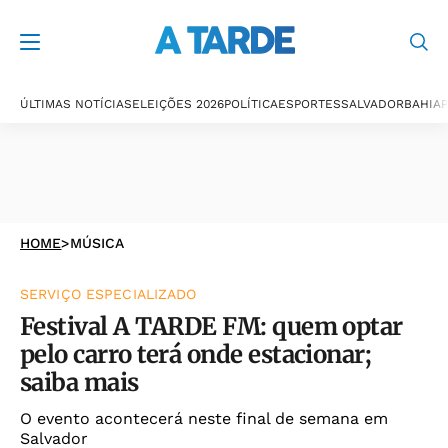
ÚLTIMAS NOTÍCIAS
ELEIÇÕES 2026
POLÍTICA
ESPORTES
SALVADOR
BAHIA
P
HOME
>
MÚSICA
SERVIÇO ESPECIALIZADO
Festival A TARDE FM: quem optar
pelo carro terá onde estacionar;
saiba mais
O evento acontecerá neste final de semana em
Salvador