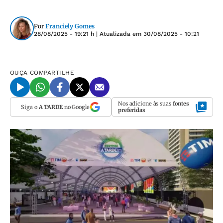
Por
Franciely Gomes
28/08/2025 - 19:21 h
| Atualizada em
30/08/2025 - 10:21
OUÇA
COMPARTILHE
Nos adicione às suas
fontes
Siga o
A TARDE
no Google
preferidas