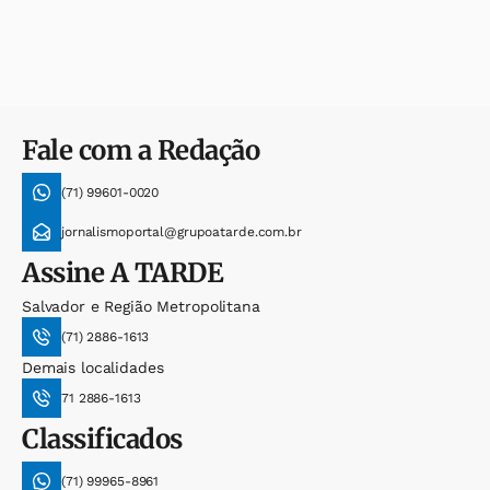
Fale com a Redação
(71) 99601-0020
jornalismoportal@grupoatarde.com.br
Assine
A TARDE
Salvador e Região Metropolitana
(71) 2886-1613
Demais localidades
71 2886-1613
Classificados
(71) 99965-8961