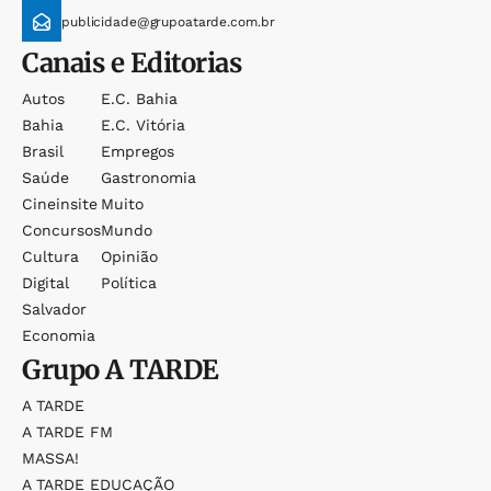
publicidade@grupoatarde.com.br
Canais e Editorias
Autos
E.c. Bahia
Bahia
E.c. Vitória
Brasil
Empregos
Saúde
Gastronomia
Cineinsite
Muito
Concursos
Mundo
Cultura
Opinião
Digital
Política
Salvador
Economia
Grupo
A TARDE
A TARDE
A TARDE FM
MASSA!
A TARDE EDUCAÇÃO