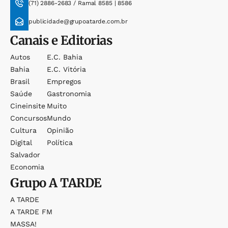
(71) 2886-2683 / Ramal 8585 | 8586
publicidade@grupoatarde.com.br
Canais e Editorias
Autos
E.c. Bahia
Bahia
E.c. Vitória
Brasil
Empregos
Saúde
Gastronomia
Cineinsite
Muito
Concursos
Mundo
Cultura
Opinião
Digital
Política
Salvador
Economia
Grupo
A TARDE
A TARDE
A TARDE FM
MASSA!