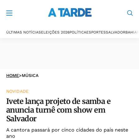
ÚLTIMAS NOTÍCIAS
ELEIÇÕES 2026
POLÍTICA
ESPORTES
SALVADOR
BAHIA
P
HOME
>
MÚSICA
NOVIDADE
Ivete lança projeto de samba e
anuncia turnê com show em
Salvador
A cantora passará por cinco cidades do país neste
ano