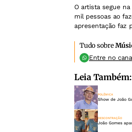
O artista segue na
mil pessoas ao faz
apresentação faz 
Tudo sobre
Músi
Entre no can
Leia Também:
POLÊMICA
Show de João Go
DESCONTRAÇÃO
João Gomes apar