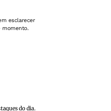
em esclarecer
le momento.
staques do dia.