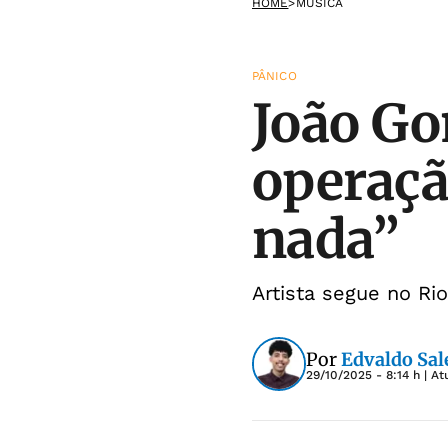
HOME
>
MÚSICA
PÂNICO
João Go
operaçã
nada”
Artista segue no R
Por
Edvaldo Sal
29/10/2025 - 8:14 h
| At