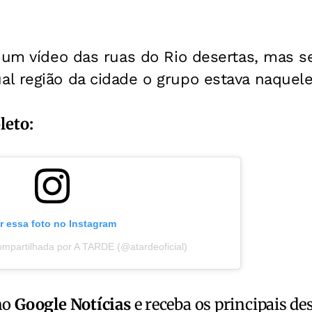
u um vídeo das ruas do Rio desertas, mas s
l região da cidade o grupo estava naque
leto:
r essa foto no Instagram
mpartilhada por A TARDE (@atardeoficial)
no
Google Notícias
e receba os principais de