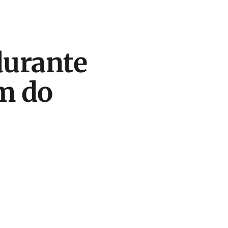
durante
am do