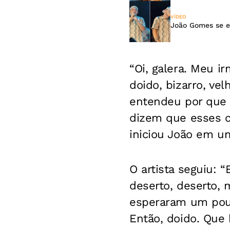
VÍDEO
João Gomes se e
“Oi, galera. Meu i
doido, bizarro, ve
entendeu por que a
dizem que esses c
iniciou João em u
O artista seguiu: 
deserto, deserto,
esperaram um pouc
Então, doido. Que b