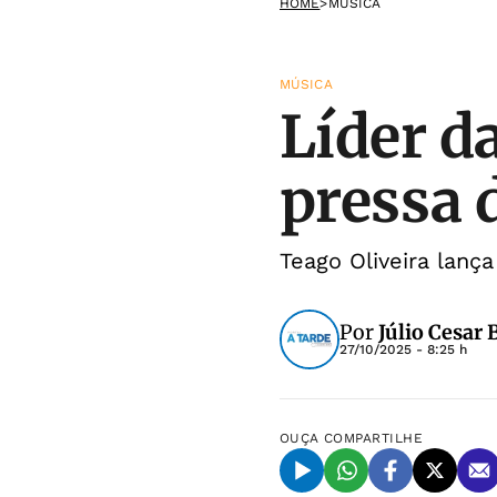
HOME
>
MÚSICA
MÚSICA
Líder d
pressa 
Teago Oliveira lanç
Por
Júlio Cesar
27/10/2025 - 8:25 h
OUÇA
COMPARTILHE