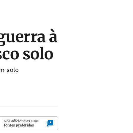
guerra à
sco solo
um solo
Nos adicione às suas
fontes preferidas