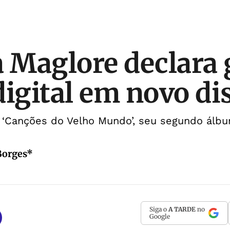
a Maglore declara 
digital em novo di
a ‘Canções do Velho Mundo’, seu segundo álb
 Borges*
Siga o
A TARDE
no
Google