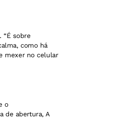
. “É sobre
 calma, como há
te mexer no celular
e o
 de abertura, A