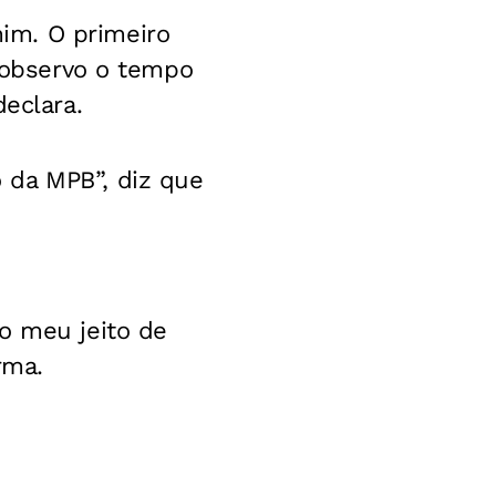
im. O primeiro
u observo o tempo
declara.
 da MPB”, diz que
o meu jeito de
rma.