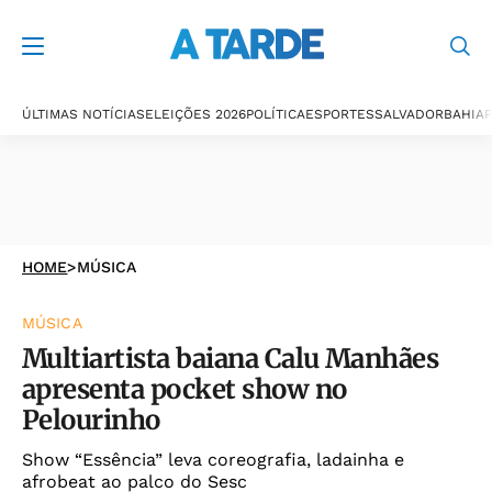
ÚLTIMAS NOTÍCIAS
ELEIÇÕES 2026
POLÍTICA
ESPORTES
SALVADOR
BAHIA
P
HOME
>
MÚSICA
MÚSICA
Multiartista baiana Calu Manhães
apresenta pocket show no
Pelourinho
Show “Essência” leva coreografia, ladainha e
afrobeat ao palco do Sesc