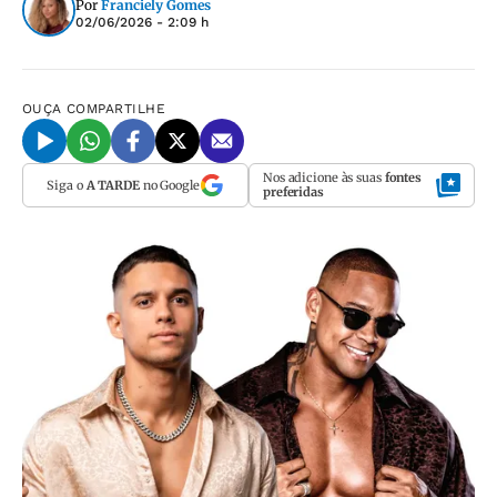
Por
Franciely Gomes
02/06/2026 - 2:09 h
OUÇA
COMPARTILHE
Nos adicione às suas
fontes
Siga o
A TARDE
no Google
preferidas