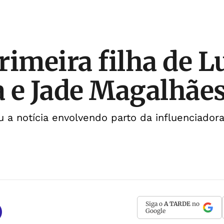
rimeira filha de L
 e Jade Magalhãe
 a notícia envolvendo parto da influenciador
Siga o
A TARDE
no
Google