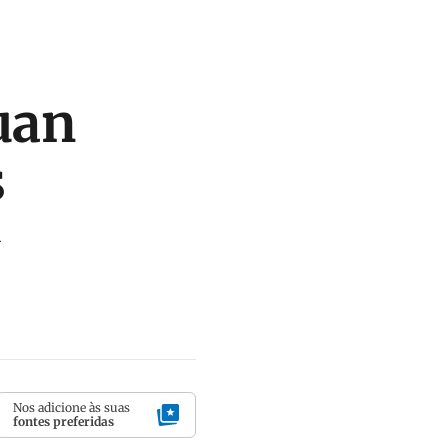
uan
s
a
Nos adicione às suas
fontes preferidas