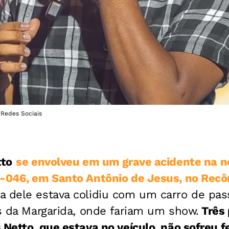
 Redes Sociais
tto
se envolveu em um grave acidente na n
A-046, em Santo Antônio de Jesus, no Recô
a dele estava colidiu com um carro de pas
as da Margarida, onde fariam um show.
Três
 Netto, que estava no veículo, não sofreu 