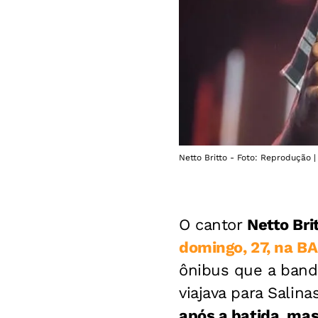
Netto Britto - Foto: Reprodução |
O cantor
Netto Bri
domingo, 27, na B
ônibus que a band
viajava para Salin
após a batida, mas