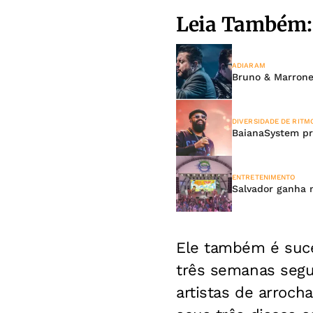
Leia Também:
ADIARAM
Bruno & Marrone
DIVERSIDADE DE RITM
BaianaSystem pr
ENTRETENIMENTO
Salvador ganha 
Ele também é suce
três semanas segu
artistas de arroch