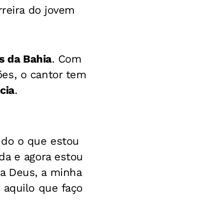
rreira do jovem
es da Bahia
. Com
es, o cantor tem
cia
.
udo o que estou
da e agora estou
a Deus, a minha
 aquilo que faço