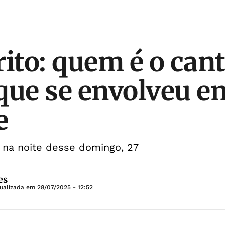
rito: quem é o can
que se envolveu e
e
 na noite desse domingo, 27
es
tualizada em
28/07/2025 - 12:52