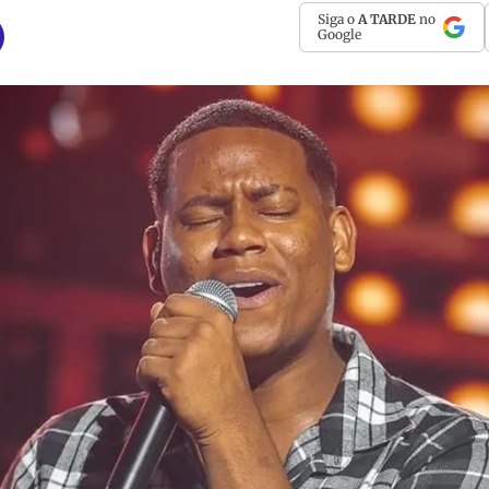
Siga o
A TARDE
no
Google