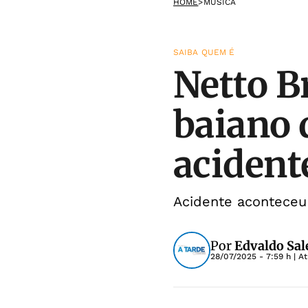
HOME
>
MÚSICA
SAIBA QUEM É
Netto B
baiano 
acident
Acidente aconteceu
Por
Edvaldo Sal
28/07/2025 - 7:59 h
| A