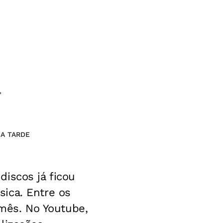
"
 A TARDE
iscos já ficou
ica. Entre os
 mês. No Youtube,