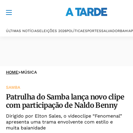
ÚLTIMAS NOTÍCIAS
ELEIÇÕES 2026
POLÍTICA
ESPORTES
SALVADOR
BAHIA
P
HOME
>
MÚSICA
SAMBA
Patrulha do Samba lança novo clipe
com participação de Naldo Benny
Dirigido por Elton Sales, o videoclipe “Fenomenal”
apresenta uma trama envolvente com estilo e
muita baianidade