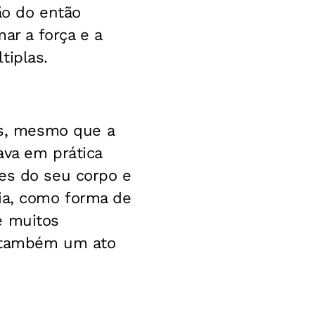
ção do então
ar a força e a
tiplas.
s, mesmo que a
ava em prática
ões do seu corpo e
mia, como forma de
e muitos
ra também um ato