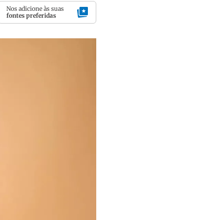
Nos adicione às suas
fontes preferidas