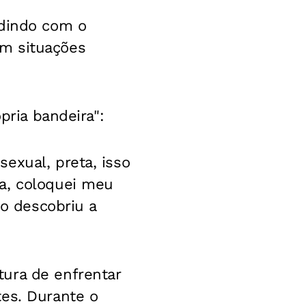
idindo com o
em situações
pria bandeira":
exual, preta, isso
a, coloquei meu
do descobriu a
ura de enfrentar
tes. Durante o