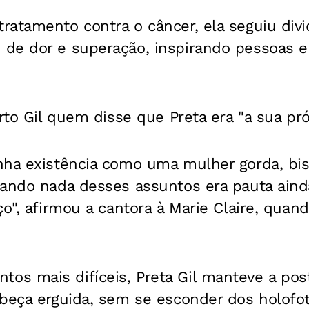
ratamento contra o câncer, ela seguiu div
de dor e superação, inspirando pessoas 
erto Gil quem disse que Preta era "a sua pró
ha existência como uma mulher gorda, biss
uando nada desses assuntos era pauta aind
ço", afirmou a cantora à Marie Claire, quan
s mais difíceis, Preta Gil manteve a post
abeça erguida, sem se esconder dos holofo