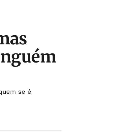
 mas
ninguém
r quem se é