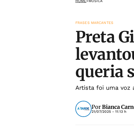
HOME
>
MÚSICA
FRASES MARCANTES
Preta Gi
levanto
queria 
Artista foi uma voz 
Por
Bianca Carn
21/07/2025 - 11:13 h