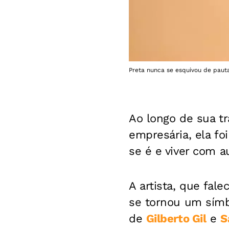
Preta nunca se esquivou de paut
Ao longo de sua tr
empresária, ela fo
se é e viver com a
A artista, que fal
se tornou um sím
de
Gilberto Gil
e
S