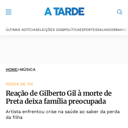
ÚLTIMAS NOTÍCIAS
ELEIÇÕES 2026
POLÍTICA
ESPORTES
SALVADOR
BAHIA
P
HOME
>
MÚSICA
PERDA DE PAI
Reação de Gilberto Gil à morte de
Preta deixa família preocupada
Artista enfrentou crise na saúde ao saber da perda
da filha