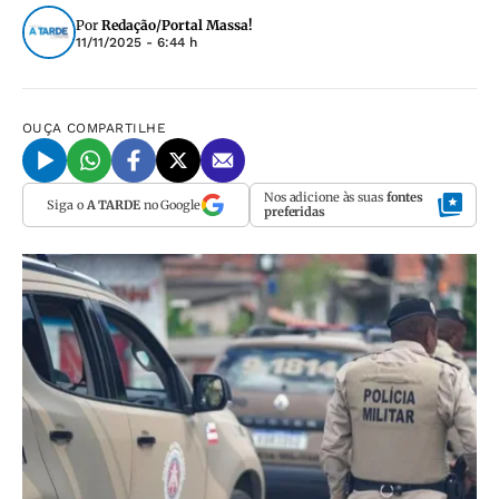
Por
Redação/Portal Massa!
11/11/2025 - 6:44 h
OUÇA
COMPARTILHE
Nos adicione às suas
fontes
Siga o
A TARDE
no Google
preferidas