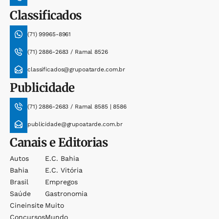
Classificados
(71) 99965-8961
(71) 2886-2683 / Ramal 8526
classificados@grupoatarde.com.br
Publicidade
(71) 2886-2683 / Ramal 8585 | 8586
publicidade@grupoatarde.com.br
Canais e Editorias
Autos
E.c. Bahia
Bahia
E.c. Vitória
Brasil
Empregos
Saúde
Gastronomia
Cineinsite
Muito
Concursos
Mundo