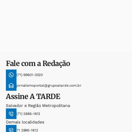
Fale com a Redação
(71) 99601-0020
jornalismoportal@grupoatarde.com.br
Assine
A TARDE
Salvador e Região Metropolitana
(71) 2886-1613
Demais localidades
71 2886-1613