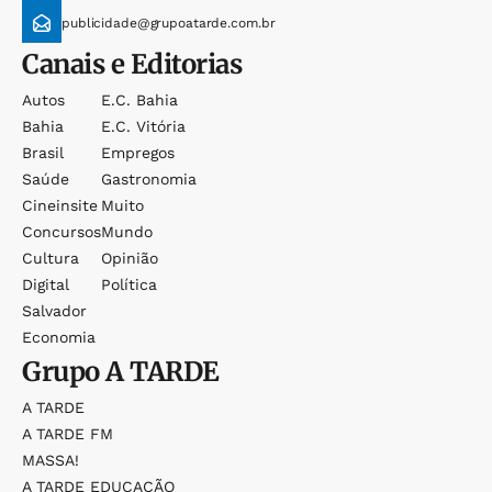
publicidade@grupoatarde.com.br
Canais e Editorias
Autos
E.c. Bahia
Bahia
E.c. Vitória
Brasil
Empregos
Saúde
Gastronomia
Cineinsite
Muito
Concursos
Mundo
Cultura
Opinião
Digital
Política
Salvador
Economia
Grupo
A TARDE
A TARDE
A TARDE FM
MASSA!
A TARDE EDUCAÇÃO