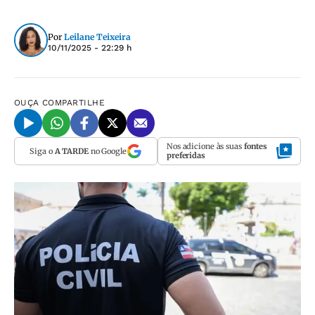
Por
Leilane Teixeira
10/11/2025 - 22:29 h
OUÇA
COMPARTILHE
Nos adicione às suas
fontes
Siga o
A TARDE
no Google
preferidas