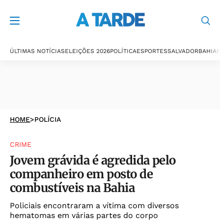
ÚLTIMAS NOTÍCIAS
ELEIÇÕES 2026
POLÍTICA
ESPORTES
SALVADOR
BAHIA
P
HOME
>
POLÍCIA
CRIME
Jovem grávida é agredida pelo
companheiro em posto de
combustíveis na Bahia
Policiais encontraram a vítima com diversos
hematomas em várias partes do corpo