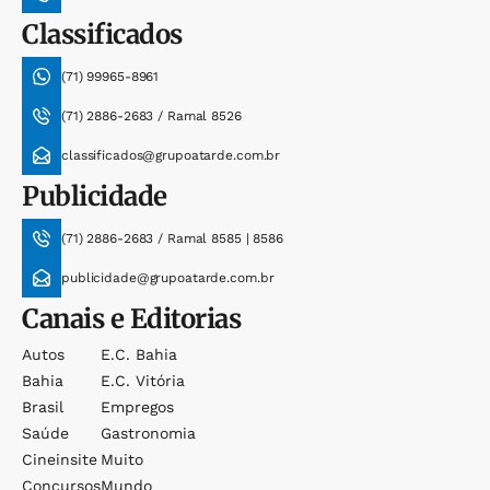
Classificados
(71) 99965-8961
(71) 2886-2683 / Ramal 8526
classificados@grupoatarde.com.br
Publicidade
(71) 2886-2683 / Ramal 8585 | 8586
publicidade@grupoatarde.com.br
Canais e Editorias
Autos
E.c. Bahia
Bahia
E.c. Vitória
Brasil
Empregos
Saúde
Gastronomia
Cineinsite
Muito
Concursos
Mundo