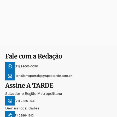
Fale com a Redação
(71) 99601-0020
jornalismoportal@grupoatarde.com.br
Assine
A TARDE
Salvador e Região Metropolitana
(71) 2886-1613
Demais localidades
71 2886-1613