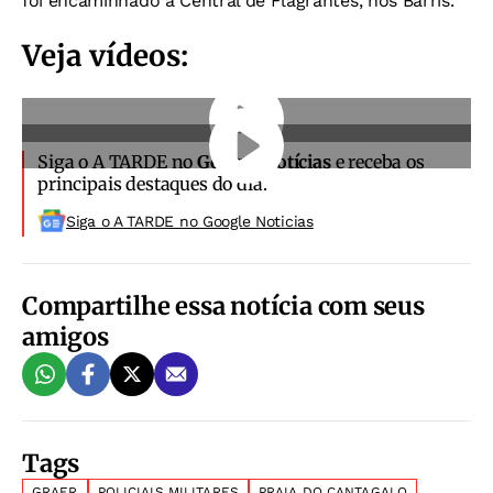
foi encaminhado à Central de Flagrantes, nos Barris.
Veja vídeos:
Siga o A TARDE no
Google Notícias
e receba os
principais destaques do dia.
Siga o A TARDE no Google Noticias
Compartilhe essa notícia com seus
amigos
Tags
GRAER
POLICIAIS MILITARES
PRAIA DO CANTAGALO