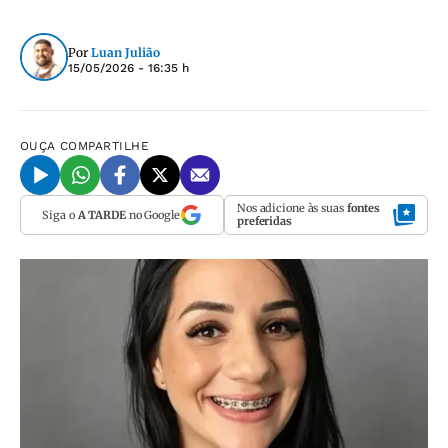
Por
Luan Julião
15/05/2026 - 16:35 h
OUÇA
COMPARTILHE
Nos adicione às suas
fontes
Siga o
A TARDE
no Google
preferidas