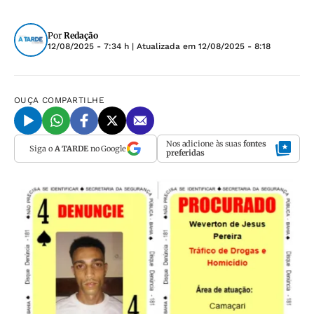
Por
Redação
12/08/2025 - 7:34 h
| Atualizada em
12/08/2025 - 8:18
OUÇA
COMPARTILHE
Nos adicione às suas
fontes
Siga o
A TARDE
no Google
preferidas