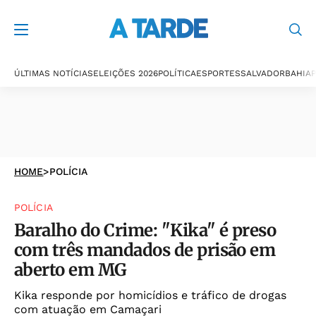
ÚLTIMAS NOTÍCIAS
ELEIÇÕES 2026
POLÍTICA
ESPORTES
SALVADOR
BAHIA
P
HOME
>
POLÍCIA
POLÍCIA
Baralho do Crime: "Kika" é preso
com três mandados de prisão em
aberto em MG
Kika responde por homicídios e tráfico de drogas
com atuação em Camaçari