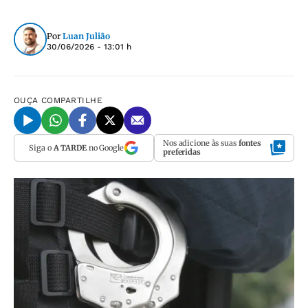
Por
Luan Julião
30/06/2026 - 13:01 h
OUÇA
COMPARTILHE
Nos adicione às suas
fontes
Siga o
A TARDE
no Google
preferidas