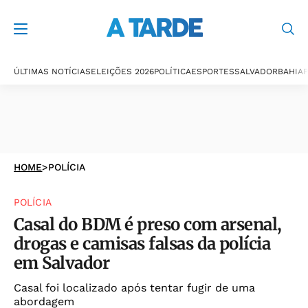
ÚLTIMAS NOTÍCIAS
ELEIÇÕES 2026
POLÍTICA
ESPORTES
SALVADOR
BAHIA
P
HOME
>
POLÍCIA
POLÍCIA
Casal do BDM é preso com arsenal,
drogas e camisas falsas da polícia
em Salvador
Casal foi localizado após tentar fugir de uma
abordagem