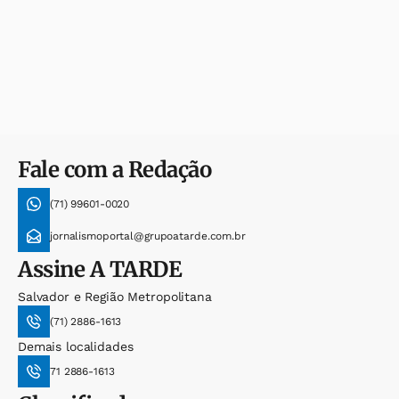
Fale com a Redação
(71) 99601-0020
jornalismoportal@grupoatarde.com.br
Assine
A TARDE
Salvador e Região Metropolitana
(71) 2886-1613
Demais localidades
71 2886-1613