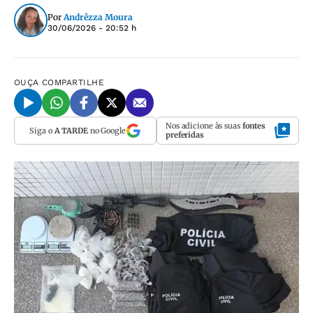
Por
Andrêzza Moura
30/06/2026 - 20:52 h
OUÇA
COMPARTILHE
Nos adicione às suas
fontes
Siga o
A TARDE
no Google
preferidas