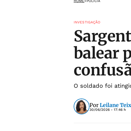
HOME
>
POLÍCIA
INVESTIGAÇÃO
Sargent
balear 
confusã
O soldado foi ating
Por
Leilane Teix
30/06/2026 - 17:46 h