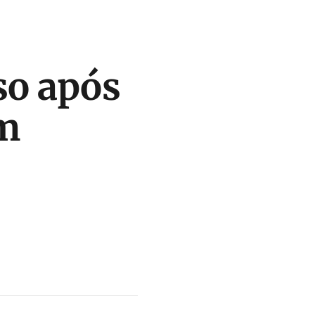
so após
em