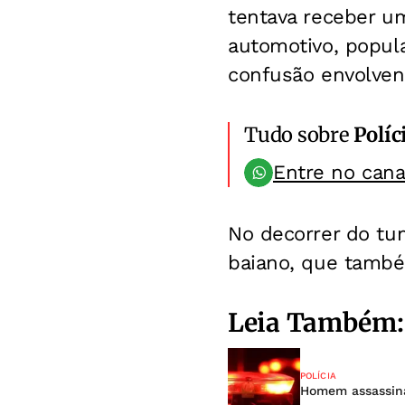
tentava receber u
automotivo, popul
confusão envolven
Tudo sobre
Políc
Entre no can
No decorrer do tum
baiano, que també
Leia Também:
POLÍCIA
Homem assassina