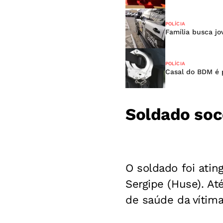
POLÍCIA
Família busca j
POLÍCIA
Casal do BDM é p
Soldado soc
O soldado foi atin
Sergipe (Huse). A
de saúde da vítima