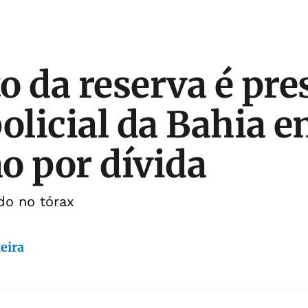
o da reserva é pre
policial da Bahia 
o por dívida
ido no tórax
eira