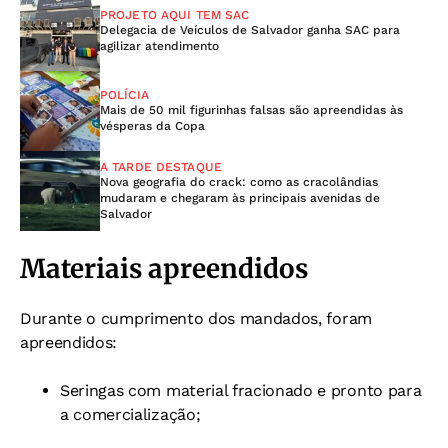
PROJETO AQUI TEM SAC
Delegacia de Veículos de Salvador ganha SAC para
agilizar atendimento
POLÍCIA
Mais de 50 mil figurinhas falsas são apreendidas às
vésperas da Copa
A TARDE DESTAQUE
Nova geografia do crack: como as cracolândias
mudaram e chegaram às principais avenidas de
Salvador
Materiais apreendidos
Durante o cumprimento dos mandados, foram
apreendidos:
Seringas com material fracionado e pronto para
a comercialização;