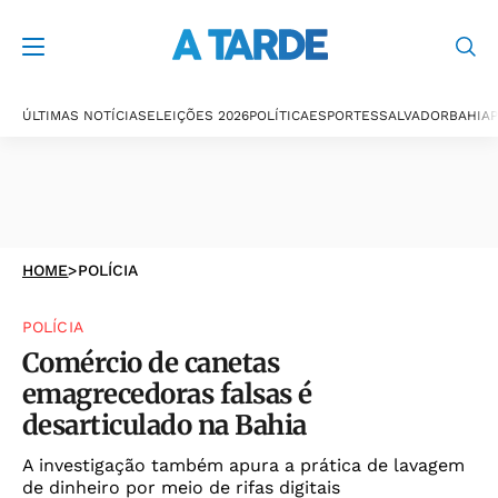
ÚLTIMAS NOTÍCIAS
ELEIÇÕES 2026
POLÍTICA
ESPORTES
SALVADOR
BAHIA
P
HOME
>
POLÍCIA
POLÍCIA
Comércio de canetas
emagrecedoras falsas é
desarticulado na Bahia
A investigação também apura a prática de lavagem
de dinheiro por meio de rifas digitais