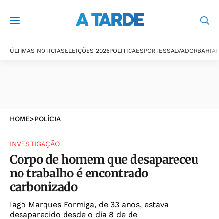
ÚLTIMAS NOTÍCIAS
ELEIÇÕES 2026
POLÍTICA
ESPORTES
SALVADOR
BAHIA
P
HOME
>
POLÍCIA
INVESTIGAÇÃO
Corpo de homem que desapareceu
no trabalho é encontrado
carbonizado
Iago Marques Formiga, de 33 anos, estava
desaparecido desde o dia 8 de de