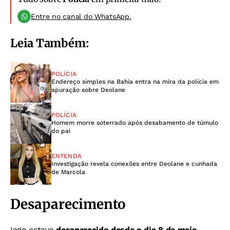
Entre no canal do WhatsApp.
Leia Também:
POLÍCIA
Endereço simples na Bahia entra na mira da polícia em
apuração sobre Deolane
POLÍCIA
Homem morre soterrado após desabamento de túmulo
do pai
ENTENDA
Investigação revela conexões entre Deolane e cunhada
de Marcola
Desaparecimento
Iago estava
desaparecido desde o dia 8 de maio
,