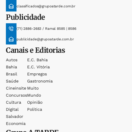
classificados@grupoatarde.com.br
Publicidade
(71) 2886-2683 / Ramal 8585 | 8586
publicidade@grupoatarde.com.br
Canais e Editorias
Autos
E.c. Bahia
Bahia
E.c. Vitória
Brasil
Empregos
Saúde
Gastronomia
Cineinsite
Muito
Concursos
Mundo
Cultura
Opinião
Digital
Política
Salvador
Economia