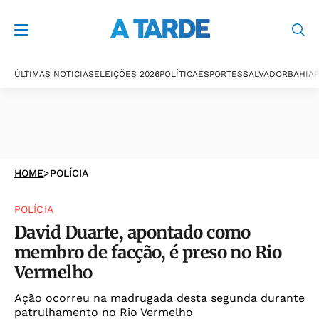
ÚLTIMAS NOTÍCIAS
ELEIÇÕES 2026
POLÍTICA
ESPORTES
SALVADOR
BAHIA
P
HOME
>
POLÍCIA
POLÍCIA
David Duarte, apontado como
membro de facção, é preso no Rio
Vermelho
Ação ocorreu na madrugada desta segunda durante
patrulhamento no Rio Vermelho