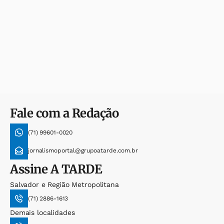
Fale com a Redação
(71) 99601-0020
jornalismoportal@grupoatarde.com.br
Assine
A TARDE
Salvador e Região Metropolitana
(71) 2886-1613
Demais localidades