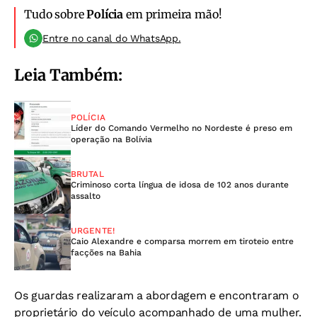
Tudo sobre
Polícia
em primeira mão!
Entre no canal do WhatsApp.
Leia Também:
POLÍCIA
Líder do Comando Vermelho no Nordeste é preso em
operação na Bolívia
BRUTAL
Criminoso corta língua de idosa de 102 anos durante
assalto
URGENTE!
Caio Alexandre e comparsa morrem em tiroteio entre
facções na Bahia
Os guardas realizaram a abordagem e encontraram o
proprietário do veículo acompanhado de uma mulher.