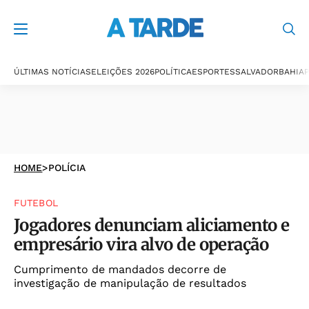
ÚLTIMAS NOTÍCIAS
ELEIÇÕES 2026
POLÍTICA
ESPORTES
SALVADOR
BAHIA
P
HOME
>
POLÍCIA
FUTEBOL
Jogadores denunciam aliciamento e
empresário vira alvo de operação
Cumprimento de mandados decorre de
investigação de manipulação de resultados