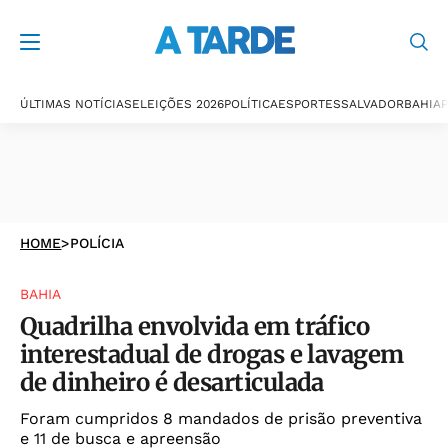
ÚLTIMAS NOTÍCIAS
ELEIÇÕES 2026
POLÍTICA
ESPORTES
SALVADOR
BAHIA
P
HOME
>
POLÍCIA
BAHIA
Quadrilha envolvida em tráfico
interestadual de drogas e lavagem
de dinheiro é desarticulada
Foram cumpridos 8 mandados de prisão preventiva
e 11 de busca e apreensão