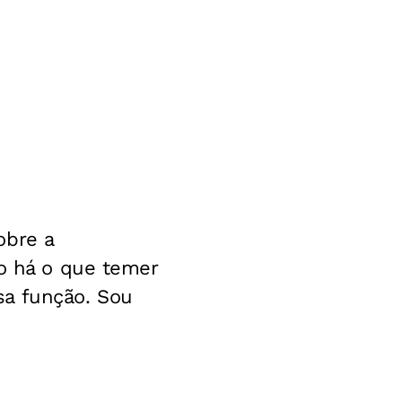
obre a
ão há o que temer
sa função. Sou