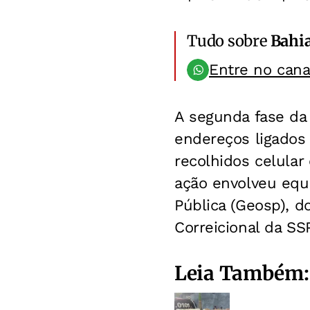
Tudo sobre
Bahi
Entre no can
A segunda fase d
endereços ligados 
recolhidos celular 
ação envolveu equ
Pública (Geosp), d
Correicional da SSP
Leia Também: