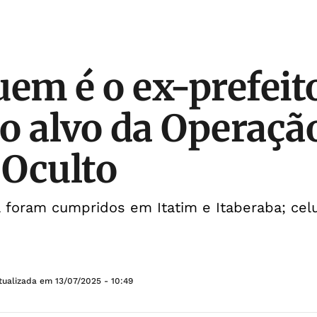
uem é o ex-prefeit
o alvo da Operaçã
Oculto
foram cumpridos em Itatim e Itaberaba; celu
tualizada em
13/07/2025 - 10:49