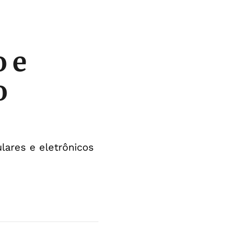
o e
o
lares e eletrônicos