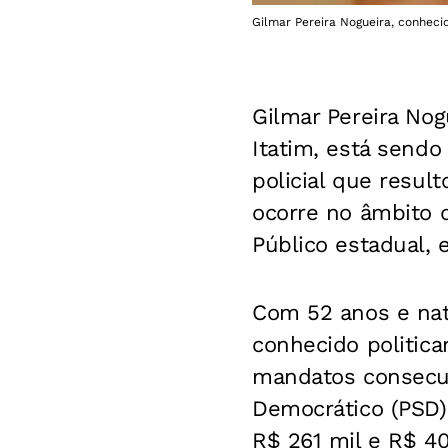
Gilmar Pereira Nogueira, conheci
Gilmar Pereira Nogu
Itatim, está send
policial que resul
ocorre no âmbito
Público estadual, e
Com 52 anos e natu
conhecido politica
mandatos consecuti
Democrático (PSD)
R$ 261 mil e R$ 40