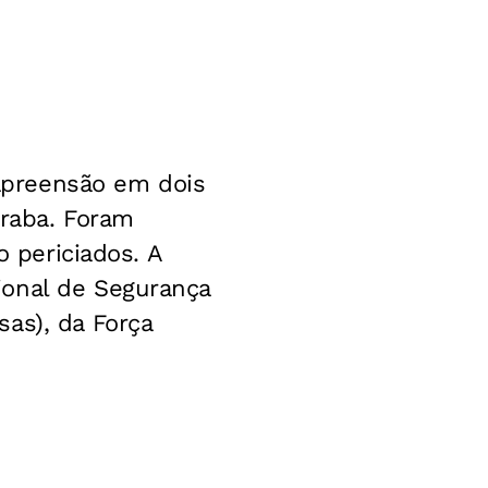
apreensão em dois
eraba. Foram
o periciados. A
ional de Segurança
as), da Força