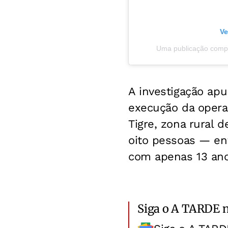
Ve
Uma publicação compar
A investigação apu
execução da operaç
Tigre, zona rural 
oito pessoas — ent
com apenas 13 ano
Siga o A TARDE 