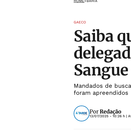
HOME
>
BAHIA
GAECO
Saiba q
delegad
Sangue 
Mandados de busca 
foram apreendidos
Por
Redação
13/07/2025 - 10:26 h
| A