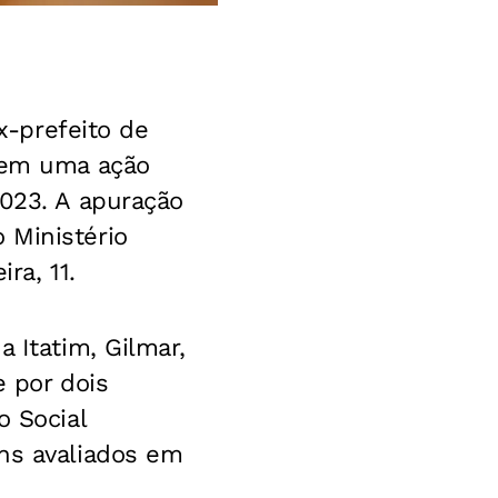
ex-prefeito de
o em uma ação
2023. A apuração
 Ministério
ra, 11.
 Itatim, Gilmar,
e por dois
o Social
ens avaliados em