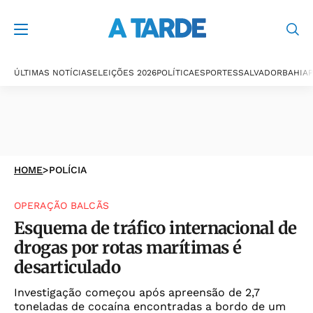
ÚLTIMAS NOTÍCIAS
ELEIÇÕES 2026
POLÍTICA
ESPORTES
SALVADOR
BAHIA
P
HOME
>
POLÍCIA
OPERAÇÃO BALCÃS
Esquema de tráfico internacional de
drogas por rotas marítimas é
desarticulado
Investigação começou após apreensão de 2,7
toneladas de cocaína encontradas a bordo de um