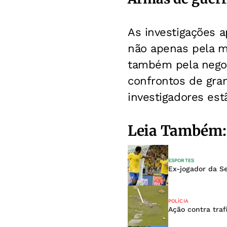
As investigações 
não apenas pela m
também pela nego
confrontos de gran
investigadores est
Leia Também:
ESPORTES
Ex-jogador da Se
POLÍCIA
Ação contra traf