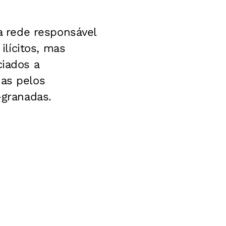
 rede responsável
lícitos, mas
iados a
das pelos
-granadas.