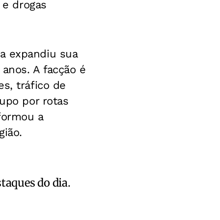
s e drogas
ua expandiu sua
 anos. A facção é
s, tráfico de
rupo por rotas
sformou a
gião.
staques do dia.