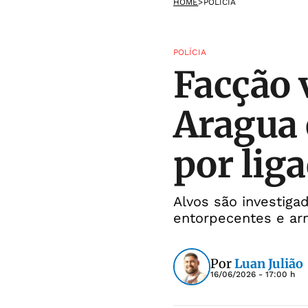
HOME
>
POLÍCIA
POLÍCIA
Facção 
Aragua 
por lig
Alvos são investiga
entorpecentes e a
Por
Luan Julião
16/06/2026 - 17:00 h