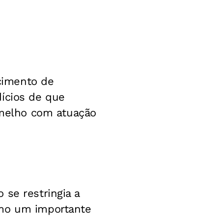
ecimento de
dícios de que
melho com atuação
 se restringia a
omo um importante