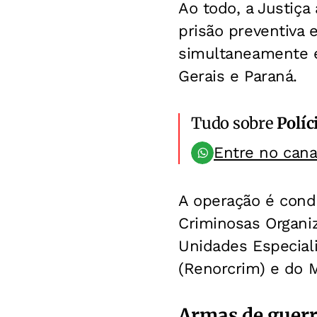
Ao todo, a Justiç
prisão preventiva 
simultaneamente e
Gerais e Paraná.
Tudo sobre
Políc
Entre no can
A operação é cond
Criminosas Organi
Unidades Especial
(Renorcrim) e do M
Armas de guerr