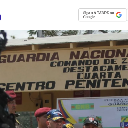
Siga o
A TARDE
no
Google