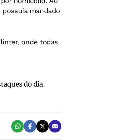
 por homicídio. Ao
ele possuía mandado
inter, onde todas
staques do dia.