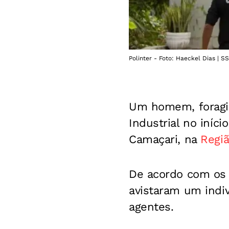
Polinter - Foto: Haeckel Dias | S
Um homem, foragido
Industrial no iníc
Camaçari, na
Regiã
De acordo com os 
avistaram um indi
agentes.