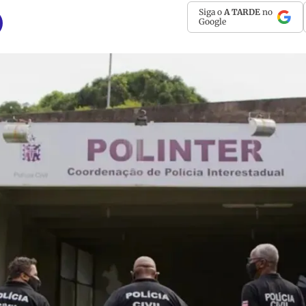
Siga o
A TARDE
no
Google