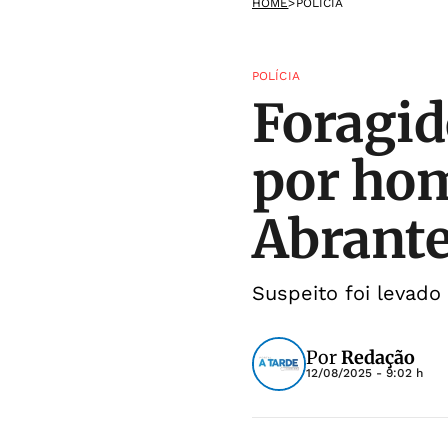
HOME
>
POLÍCIA
POLÍCIA
Foragid
por hom
Abrant
Suspeito foi levado 
Por
Redação
12/08/2025 - 9:02 h