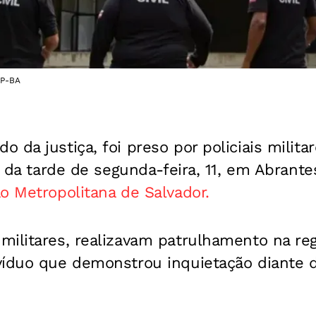
SP-BA
 da justiça, foi preso por p
oliciais milit
io da tarde de segunda-feira, 11, em Abrant
o Metropolitana de Salvador.
militares, realizavam patrulhamento na re
víduo que demonstrou inquietação diante 