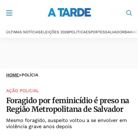
ÚLTIMAS NOTÍCIAS
ELEIÇÕES 2026
POLÍTICA
ESPORTES
SALVADOR
BAHIA
P
HOME
>
POLÍCIA
AÇÃO POLICIAL
Foragido por feminicídio é preso na
Região Metropolitana de Salvador
Mesmo foragido, suspeito voltou a se envolver em
violência grave anos depois