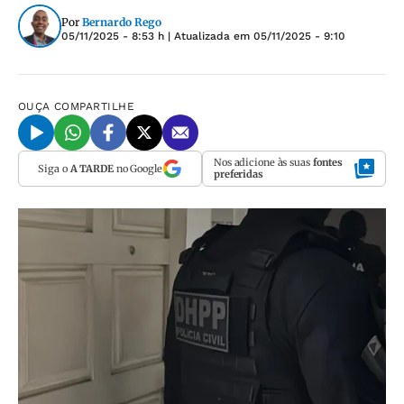
Por
Bernardo Rego
05/11/2025 - 8:53 h
| Atualizada em
05/11/2025 - 9:10
OUÇA
COMPARTILHE
Nos adicione às suas
fontes
Siga o
A TARDE
no Google
preferidas