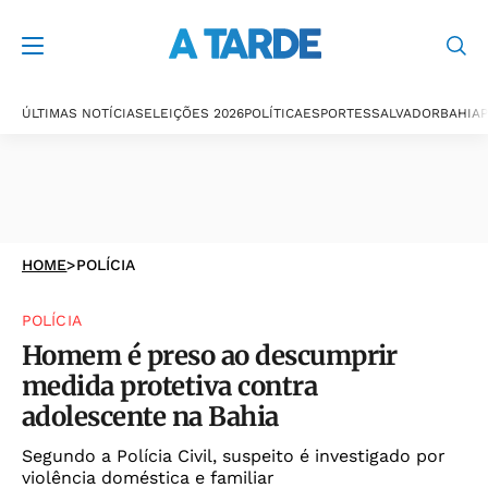
ÚLTIMAS NOTÍCIAS
ELEIÇÕES 2026
POLÍTICA
ESPORTES
SALVADOR
BAHIA
P
HOME
>
POLÍCIA
POLÍCIA
Homem é preso ao descumprir
medida protetiva contra
adolescente na Bahia
Segundo a Polícia Civil, suspeito é investigado por
violência doméstica e familiar