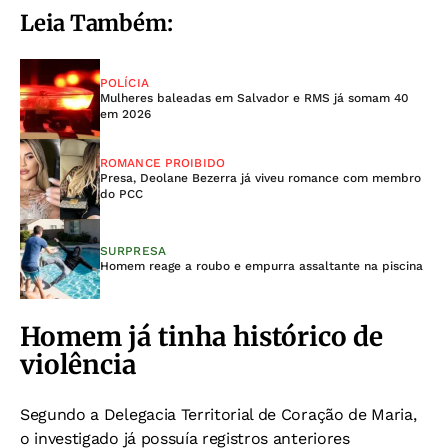
Leia Também:
POLÍCIA
Mulheres baleadas em Salvador e RMS já somam 40
em 2026
ROMANCE PROIBIDO
Presa, Deolane Bezerra já viveu romance com membro
do PCC
SURPRESA
Homem reage a roubo e empurra assaltante na piscina
Homem já tinha histórico de
violência
Segundo a Delegacia Territorial de Coração de Maria,
o investigado já possuía registros anteriores