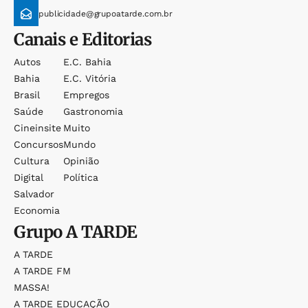
publicidade@grupoatarde.com.br
Canais e Editorias
Autos
E.c. Bahia
Bahia
E.c. Vitória
Brasil
Empregos
Saúde
Gastronomia
Cineinsite
Muito
Concursos
Mundo
Cultura
Opinião
Digital
Política
Salvador
Economia
Grupo
A TARDE
A TARDE
A TARDE FM
MASSA!
A TARDE EDUCAÇÃO