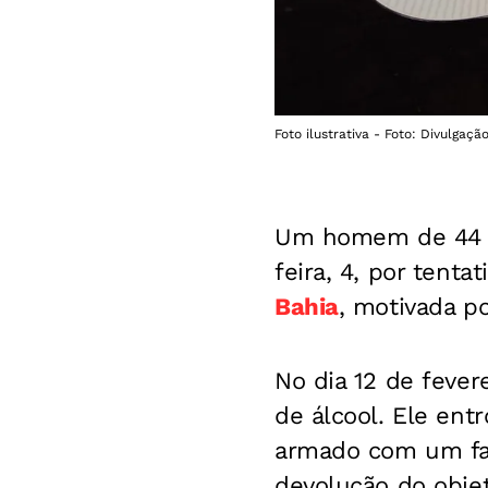
Foto ilustrativa - Foto: Divulga
Um homem de 44 an
feira, 4, por tenta
Bahia
, motivada p
No dia 12 de fever
de álcool. Ele ent
armado com um fac
devolução do objet