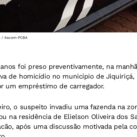
ção / Ascom-PCBA
os foi preso preventivamente, na manhã
tiva de homicídio no município de Jiquiriçá,
or um empréstimo de carregador.
eiro, o suspeito invadiu uma fazenda na zon
rou na residência de Elielson Oliveira dos S
ão, após uma discussão motivada pela co
o.