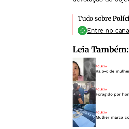
Tudo sobre
Políc
Entre no can
Leia Também:
POLÍCIA
Raio-x de mulher
POLÍCIA
Foragido por hom
POLÍCIA
Mulher marca co