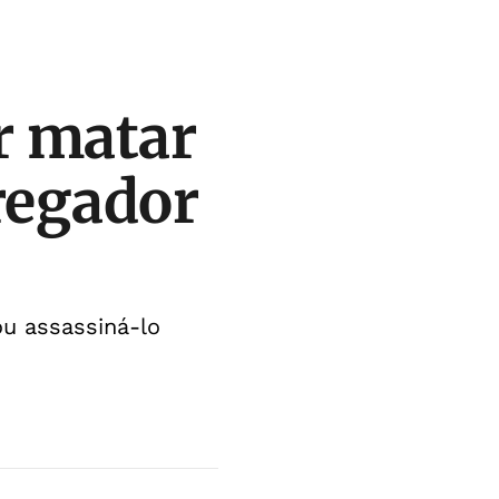
r matar
regador
ou assassiná-lo