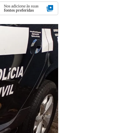
Nos adicione às suas
fontes preferidas