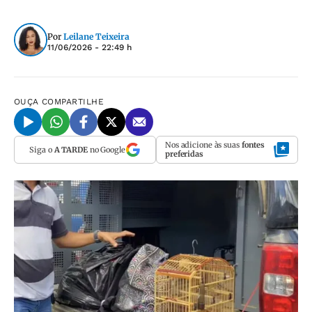
Por
Leilane Teixeira
11/06/2026 - 22:49 h
OUÇA
COMPARTILHE
Nos adicione às suas
fontes
Siga o
A TARDE
no Google
preferidas