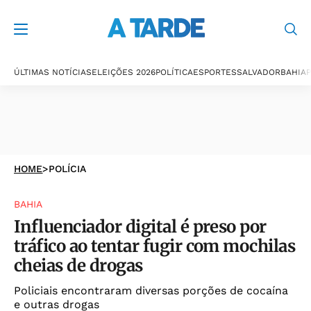
ÚLTIMAS NOTÍCIAS
ELEIÇÕES 2026
POLÍTICA
ESPORTES
SALVADOR
BAHIA
P
HOME
>
POLÍCIA
BAHIA
Influenciador digital é preso por
tráfico ao tentar fugir com mochilas
cheias de drogas
Policiais encontraram diversas porções de cocaína
e outras drogas