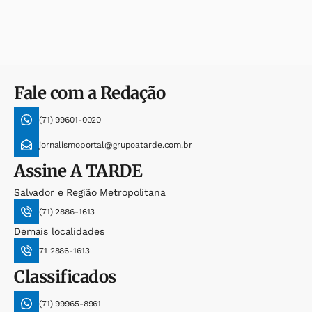
Fale com a Redação
(71) 99601-0020
jornalismoportal@grupoatarde.com.br
Assine
A TARDE
Salvador e Região Metropolitana
(71) 2886-1613
Demais localidades
71 2886-1613
Classificados
(71) 99965-8961