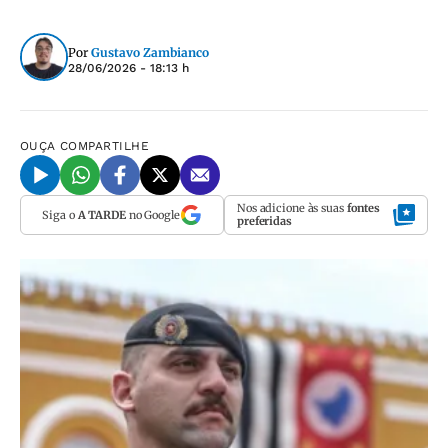
Por
Gustavo Zambianco
28/06/2026 - 18:13 h
OUÇA
COMPARTILHE
Nos adicione às suas
fontes
Siga o
A TARDE
no Google
preferidas