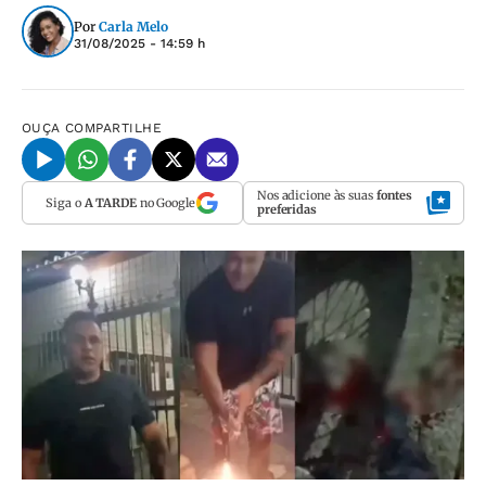
Por
Carla Melo
31/08/2025 - 14:59 h
OUÇA
COMPARTILHE
Nos adicione às suas
fontes
Siga o
A TARDE
no Google
preferidas