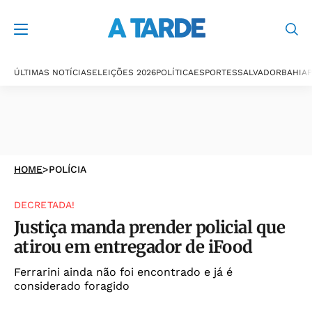
ÚLTIMAS NOTÍCIAS
ELEIÇÕES 2026
POLÍTICA
ESPORTES
SALVADOR
BAHIA
P
HOME
>
POLÍCIA
DECRETADA!
Justiça manda prender policial que
atirou em entregador de iFood
Ferrarini ainda não foi encontrado e já é
considerado foragido