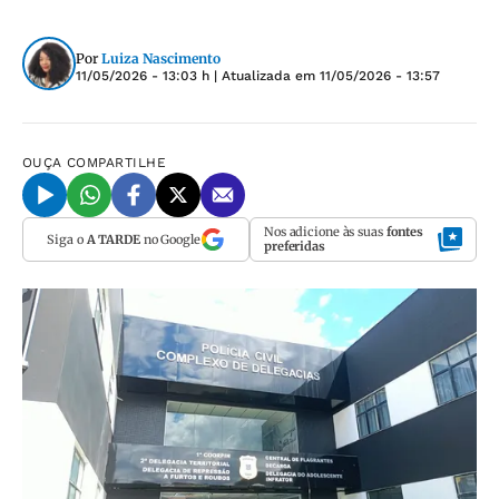
Por
Luiza Nascimento
11/05/2026 - 13:03 h
| Atualizada em
11/05/2026 - 13:57
OUÇA
COMPARTILHE
Nos adicione às suas
fontes
Siga o
A TARDE
no Google
preferidas