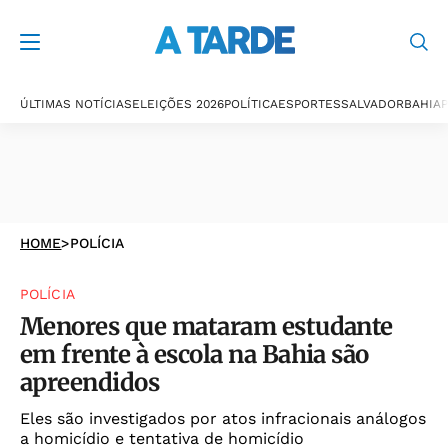
ÚLTIMAS NOTÍCIAS
ELEIÇÕES 2026
POLÍTICA
ESPORTES
SALVADOR
BAHIA
P
HOME
>
POLÍCIA
POLÍCIA
Menores que mataram estudante
em frente à escola na Bahia são
apreendidos
Eles são investigados por atos infracionais análogos
a homicídio e tentativa de homicídio