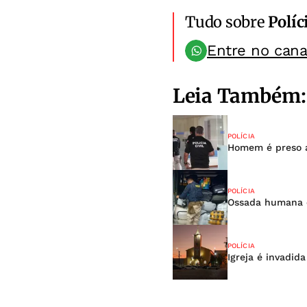
Tudo sobre
Políc
Entre no can
Leia Também:
POLÍCIA
Homem é preso a
POLÍCIA
Ossada humana 
POLÍCIA
Igreja é invadid