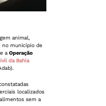
igem animal,
 no município de
te a
Operação
ivil da Bahia
Adab).
 constatadas
rciais localizados
r alimentos sem a