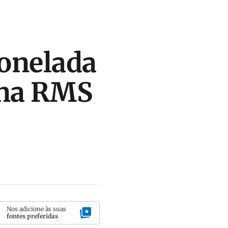
tonelada
 na RMS
Nos adicione às suas
fontes preferidas