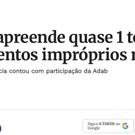
 apreende quase 1 
entos impróprios
ia contou com participação da Adab
Siga o
A TARDE
no
Google