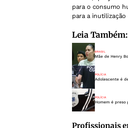
para o consumo hu
para a inutilização
Leia Também:
BRASIL
Mãe de Henry Bor
POLÍCIA
Adolescente é d
POLÍCIA
Homem é preso p
Profissionais 