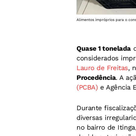
Alimentos impróprios para o cons
Quase 1 tonelada
d
considerados impr
Lauro de Freitas
, 
Procedência
. A aç
(PCBA)
e Agência E
Durante fiscalizaç
diversas irregular
no bairro de Iting