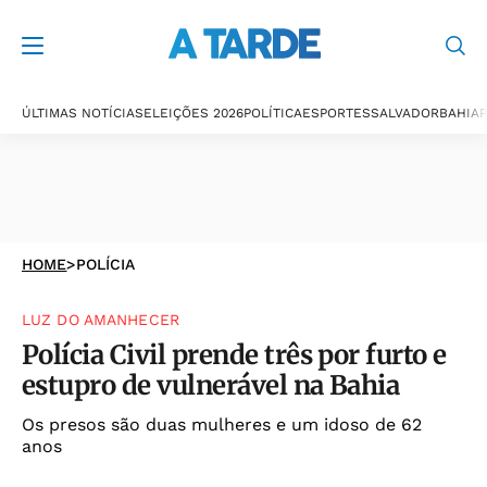
ÚLTIMAS NOTÍCIAS
ELEIÇÕES 2026
POLÍTICA
ESPORTES
SALVADOR
BAHIA
P
HOME
>
POLÍCIA
LUZ DO AMANHECER
Polícia Civil prende três por furto e
estupro de vulnerável na Bahia
Os presos são duas mulheres e um idoso de 62
anos