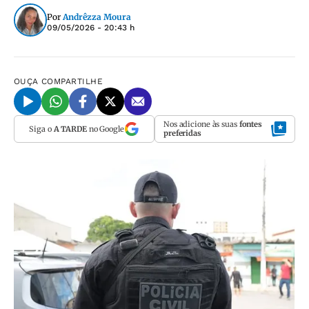
Por
Andrêzza Moura
09/05/2026 - 20:43 h
OUÇA
COMPARTILHE
Nos adicione às suas
fontes
Siga o
A TARDE
no Google
preferidas