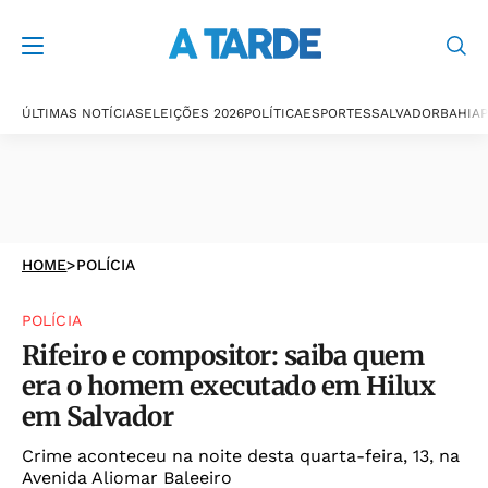
ÚLTIMAS NOTÍCIAS
ELEIÇÕES 2026
POLÍTICA
ESPORTES
SALVADOR
BAHIA
P
HOME
>
POLÍCIA
POLÍCIA
Rifeiro e compositor: saiba quem
era o homem executado em Hilux
em Salvador
Crime aconteceu na noite desta quarta-feira, 13, na
Avenida Aliomar Baleeiro