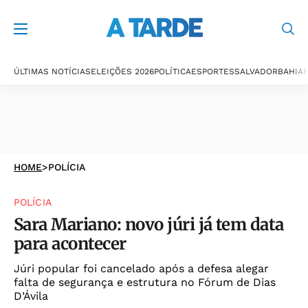
ÚLTIMAS NOTÍCIAS
ELEIÇÕES 2026
POLÍTICA
ESPORTES
SALVADOR
BAHIA
P
HOME
>
POLÍCIA
POLÍCIA
Sara Mariano: novo júri já tem data
para acontecer
Júri popular foi cancelado após a defesa alegar
falta de segurança e estrutura no Fórum de Dias
D’Ávila