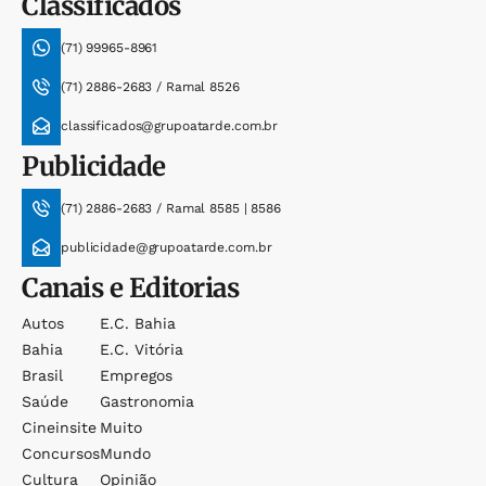
Classificados
(71) 99965-8961
(71) 2886-2683 / Ramal 8526
classificados@grupoatarde.com.br
Publicidade
(71) 2886-2683 / Ramal 8585 | 8586
publicidade@grupoatarde.com.br
Canais e Editorias
Autos
E.c. Bahia
Bahia
E.c. Vitória
Brasil
Empregos
Saúde
Gastronomia
Cineinsite
Muito
Concursos
Mundo
Cultura
Opinião