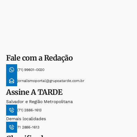
Fale com a Redação
(71) 99601-0020
jornalismoportal@grupoatarde.com.br
Assine
A TARDE
Salvador e Região Metropolitana
(71) 2886-1613
Demais localidades
71 2886-1613