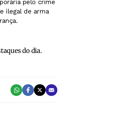
orária pelo crime
e ilegal de arma
rança.
staques do dia.