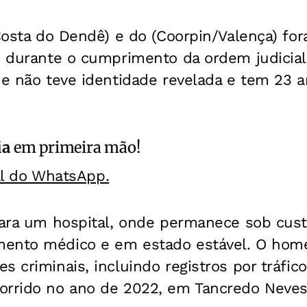
/Costa do Dendê) e do (Coorpin/Valença) fo
to durante o cumprimento da ordem judicia
ue não teve identidade revelada e tem 23 an
ia
em primeira mão!
al do WhatsApp.
para um hospital, onde permanece sob custó
mento médico e em estado estável. O h
s criminais, incluindo registros por tráfic
orrido no ano de 2022, em Tancredo Neves