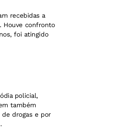
ram recebidas a
l. Houve confronto
os, foi atingido
dia policial,
omem também
o de drogas e por
.