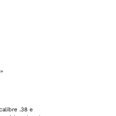
ça
alibre .38 e