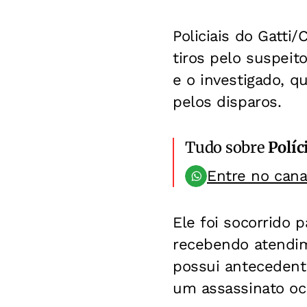
Policiais do Gatti
tiros pelo suspei
e o investigado, q
pelos disparos.
Tudo sobre
Políc
Entre no can
Ele foi socorrido 
recebendo atendi
possui antecedente
um assassinato oc