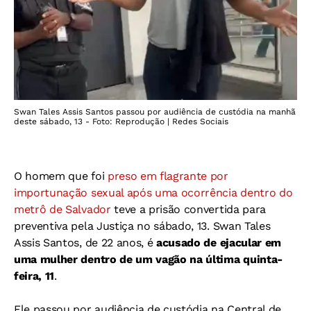
Swan Tales Assis Santos passou por audiência de custódia na manhã
deste sábado, 13 - Foto: Reprodução | Redes Sociais
O homem que foi
preso em flagrante por
importunação sexual após uma ocorrência dentro do
metrô de Salvador
teve a prisão convertida para
preventiva pela Justiça no sábado, 13. Swan Tales
Assis Santos, de 22 anos, é
acusado de ejacular em
uma mulher dentro de um vagão na última quinta-
feira, 11
.
Ele passou por audiência de custódia na Central de