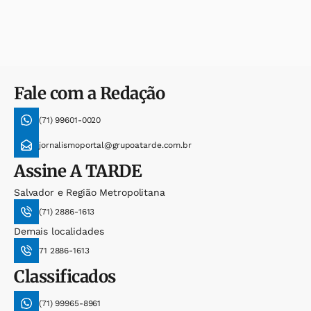
Fale com a Redação
(71) 99601-0020
jornalismoportal@grupoatarde.com.br
Assine
A TARDE
Salvador e Região Metropolitana
(71) 2886-1613
Demais localidades
71 2886-1613
Classificados
(71) 99965-8961