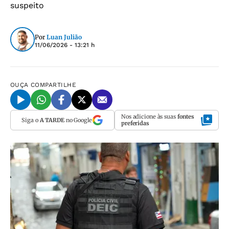
suspeito
Por
Luan Julião
11/06/2026 - 13:21 h
OUÇA
COMPARTILHE
Nos adicione às suas
fontes
Siga o
A TARDE
no Google
preferidas