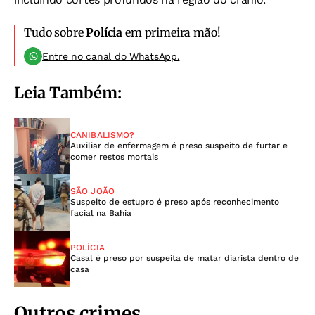
Tudo sobre
Polícia
em primeira mão!
Entre no canal do WhatsApp.
Leia Também:
CANIBALISMO?
Auxiliar de enfermagem é preso suspeito de furtar e
comer restos mortais
SÃO JOÃO
Suspeito de estupro é preso após reconhecimento
facial na Bahia
POLÍCIA
Casal é preso por suspeita de matar diarista dentro de
casa
Outros crimes